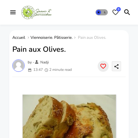
0
Accueil
Viennoiserie. Pâtisserie.
Pain aux Olives.
Pain aux Olives.
person
by -
Nadji
share
13:47
2 minute read