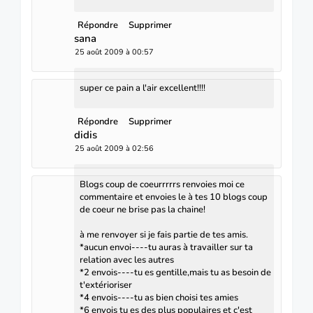
Répondre
Supprimer
sana
25 août 2009 à 00:57
super ce pain a l'air excellent!!!!
Répondre
Supprimer
didis
25 août 2009 à 02:56
Blogs coup de coeurrrrrs renvoies moi ce
commentaire et envoies le à tes 10 blogs coup
de coeur ne brise pas la chaine!
à me renvoyer si je fais partie de tes amis.
*aucun envoi----tu auras à travailler sur ta
relation avec les autres
*2 envois----tu es gentille,mais tu as besoin de
t'extérioriser
*4 envois----tu as bien choisi tes amies
*6 envois tu es des plus populaires et c'est