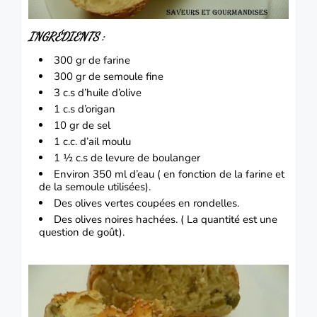
INGRÉDIENTS :
300 gr de
farine
300 gr de semoule fine
3 c.s d’huile d’olive
1 c.s d’origan
10 gr de sel
1 c.c. d’ail moulu
1 ½ c.s de levure de boulanger
Environ 350 ml d’eau ( en fonction de la farine et
de la semoule utilisées).
Des olives vertes coupées en rondelles.
Des olives noires hachées. ( La quantité est une
question de goût).