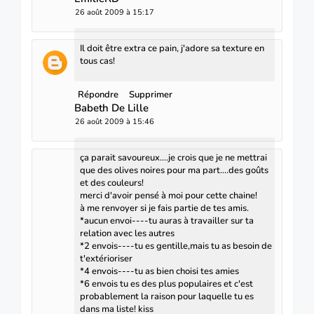
26 août 2009 à 15:17
Il doit être extra ce pain, j'adore sa texture en
tous cas!
Répondre
Supprimer
Babeth De Lille
26 août 2009 à 15:46
ça parait savoureux....je crois que je ne mettrai
que des olives noires pour ma part....des goûts
et des couleurs!
merci d'avoir pensé à moi pour cette chaine!
à me renvoyer si je fais partie de tes amis.
*aucun envoi----tu auras à travailler sur ta
relation avec les autres
*2 envois----tu es gentille,mais tu as besoin de
t'extérioriser
*4 envois----tu as bien choisi tes amies
*6 envois tu es des plus populaires et c'est
probablement la raison pour laquelle tu es
dans ma liste! kiss