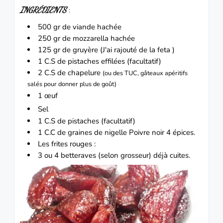
INGRÉDIENTS
:
500 gr de
viande
hachée
250 gr de mozzarella hachée
125 gr de
gruyère
(J'ai rajouté de la feta )
1 C.S de pistaches effilées (facultatif)
2 C.S de chapelure
(ou des TUC, gâteaux apéritifs
salés pour donner plus de goût)
1 œuf
Sel
1 C.S de pistaches (facultatif)
1 C.C de graines de nigelle Poivre noir 4 épices.
Les frites rouges :
3 ou 4 betteraves (selon grosseur) déjà cuites.