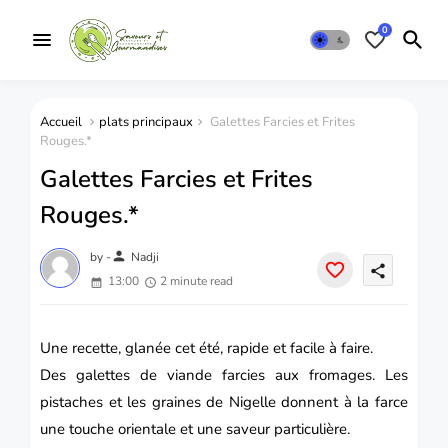
0
Accueil
plats principaux
Galettes Farcies et Frites
Rouges.*
Galettes Farcies et Frites
Rouges.*
person
by -
Nadji
share
13:00
2 minute read
Une recette, glanée cet été, rapide et facile à faire.
Des galettes de viande farcies aux fromages.
Les
pistaches et les graines de Nigelle donnent à la farce
une touche orientale et une saveur particulière.