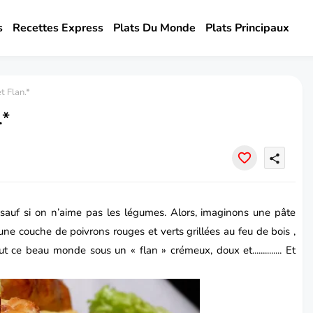
s
Recettes Express
Plats Du Monde
Plats Principaux
t Flan.*
.*
share
 sauf si on n’aime pas les légumes. Alors, imaginons une pâte
d’une couche de poivrons rouges et verts grillées au feu de bois ,
 ce beau monde sous un « flan » crémeux, doux et.............. Et