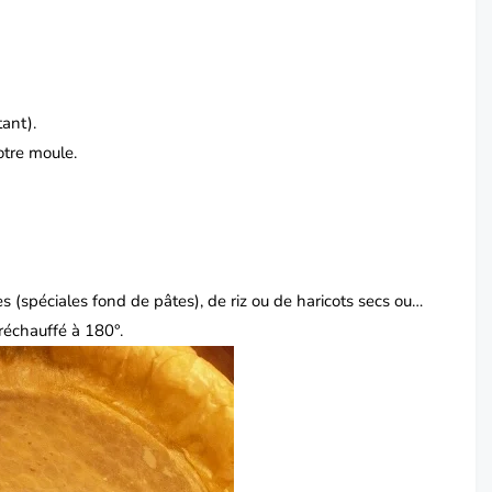
tant).
otre moule.
es (spéciales fond de pâtes), de riz ou de haricots secs ou…
réchauffé à 180°.