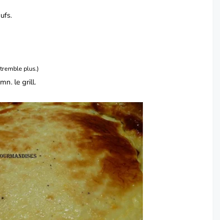
ufs.
tremble plus.)
n. le grill.