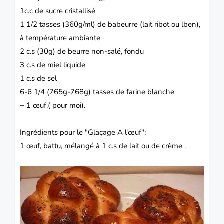
1c.c de sucre cristallisé
1 1/2 tasses (360g/ml) de babeurre (lait ribot ou lben),
à température ambiante
2 c.s (30g) de beurre non-salé, fondu
3 c.s de miel liquide
1 c.s de sel
6-6 1/4 (765g-768g) tasses de farine blanche
+ 1 œuf.( pour moi).
Ingrédients pour le "Glaçage A l'œuf":
1 œuf, battu, mélangé à 1 c.s de lait ou de crème .