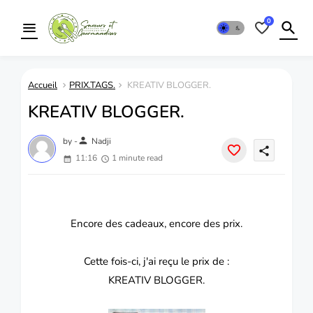
0
Accueil
PRIX.TAGS.
KREATIV BLOGGER.
KREATIV BLOGGER.
person
by -
Nadji
share
11:16
1 minute read
Encore des cadeaux, encore des prix.
Cette fois-ci, j'ai reçu le prix de :
KREATIV BLOGGER.