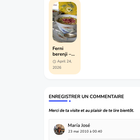
Ferni
berenji –
crème de
April 24,
riz au
2026
safran et
cardamom
e
ENREGISTRER UN COMMENTAIRE
Merci de ta visite et au plaisir de te lire bientôt.
María José
23 mai 2010 à 00:40