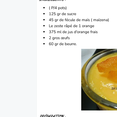
( P/4 pots)
125 gr de sucre
45 gr de fécule de maïs ( maïzena)
Le zeste râpé de 1 orange
375 ml de jus d'
orange
frais
2 gros œufs
60 gr de beurre.
PRÉPARATION :