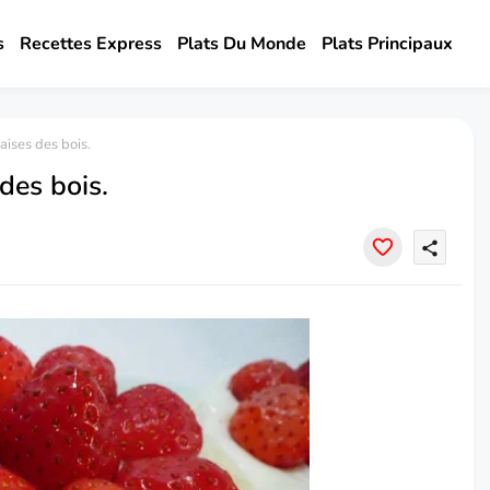
s
Recettes Express
Plats Du Monde
Plats Principaux
ises des bois.
des bois.
share