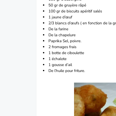
50 gr de
gruyère
râpé
100 gr de biscuits apéritif salés
1 jaune d’œuf
2/3 blancs d’œufs ( en fonction de la 
De la farine
De la chapelure
Paprika Sel, poivre.
2
fromage
s frais
1 botte de ciboulette
1 échalote
1 gousse d
’ail
De l’huile pour friture.