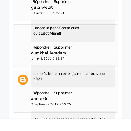
Répondre
Supprimer
gula welat
14 avril 2011 à 20:54
j'adore la panna cotta ouch
ou plutot Miam!!
Répondre
Supprimer
oumkhaliletadam
14 avril 2011 à 22:27
une trés belle recette ; j'aime bcp bravooo
bises
Répondre
Supprimer
annie76
9 septembre 2012 à 19:25
Deux de mes passions: la panna cotta et le
sirop d'érable.
Je suis chanceuse, je demeure au pays de ce