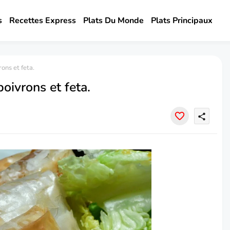
s
Recettes Express
Plats Du Monde
Plats Principaux
ons et feta.
oivrons et feta.
share