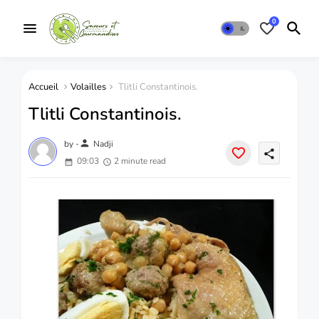
0
Accueil
Volailles
Tlitli Constantinois.
Tlitli Constantinois.
person
by -
Nadji
share
09:03
2 minute read