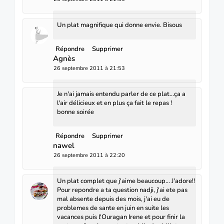
Un plat magnifique qui donne envie. Bisous
Répondre
Supprimer
Agnès
26 septembre 2011 à 21:53
Je n'ai jamais entendu parler de ce plat...ça a
l'air délicieux et en plus ça fait le repas !
bonne soirée
Répondre
Supprimer
nawel
26 septembre 2011 à 22:20
Un plat complet que j'aime beaucoup... J'adore!!
Pour repondre a ta question nadji, j'ai ete pas
mal absente depuis des mois, j'ai eu de
problemes de sante en juin en suite les
vacances puis l'Ouragan Irene et pour finir la