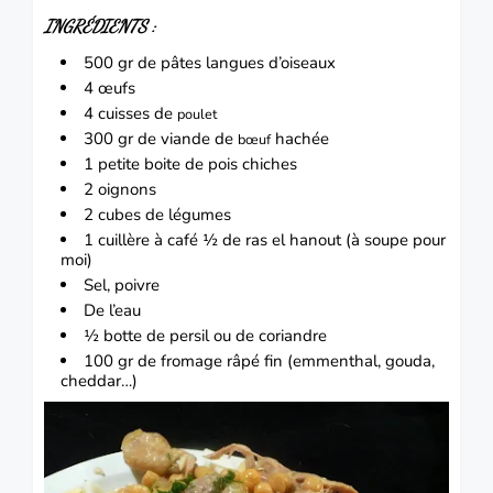
INGRÉDIENTS :
500 gr de pâtes langues d’oiseaux
4 œufs
4 cuisses de
poulet
300 gr de viande de
hachée
bœuf
1 petite boite de pois chiches
2
oignons
2 cubes de légumes
1 cuillère à café ½ de ras el hanout (à soupe pour
moi)
Sel, poivre
De l’eau
½ botte de persil ou de coriandre
100 gr de fromage râpé fin (emmenthal, gouda,
cheddar…)