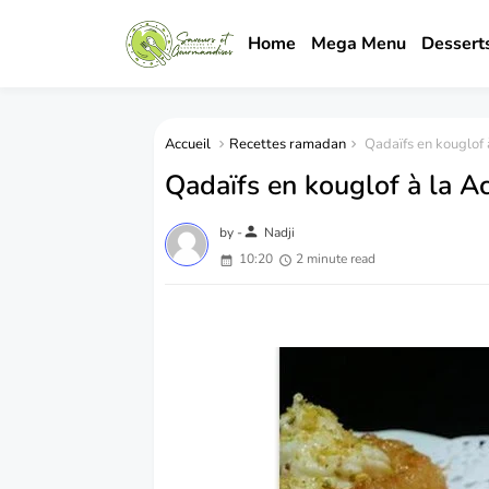
Home
Mega Menu
Dessert
Accueil
Recettes ramadan
Qadaïfs en kouglof 
Qadaïfs en kouglof à la A
person
by -
Nadji
10:20
2 minute read