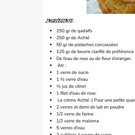
INGRÉDIENTS :
250 gr de qadaïfs
250 gr de Achté
50 gr de pistaches concassées
125 gr de beurre clarifié de préférenc
De l’eau de rose ou de fleur d’oranger.
Atr :
1 verre de sucre
1 ½ verre d’eau
½ jus de citron
1 filet d’eau de rose.
La crème Achté :( Pour une petite quant
2 verres et demi de lait en poudre
1/2 verre de farine
1/2 verre de maïzena
5 verres d'eau
2 cuillères à soupe de sucre.