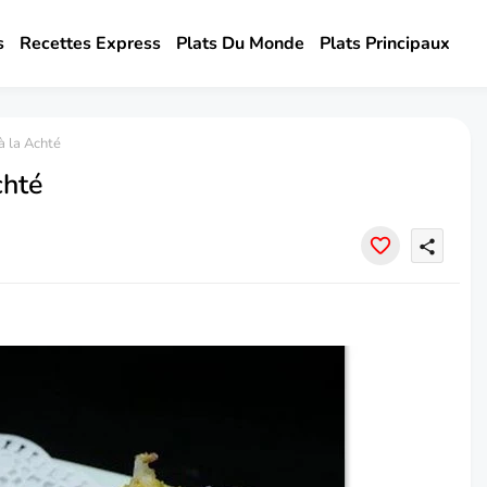
s
Recettes Express
Plats Du Monde
Plats Principaux
à la Achté
chté
share