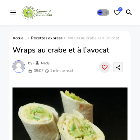
0
Accueil
Recettes express
Wraps au crabe et à l’avocat
Wraps au crabe et à l’avocat
person
by -
Nadji
share
09:07
1 minute read