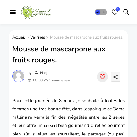
0
Accueil
Verrines
Mousse de mascarpone aux fruits rouges.
Mousse de mascarpone aux
fruits rouges.
person
by -
Nadji
share
08:58
1 minute read
Pour cette journée du 8 mars, je souhaite à toutes les
femmes une très bonne fête, dans l’espoir que ce 3ème
millénaire verra la fin des inégalités entre les 2 sexes
et leur offre un
bien gourmand qu’elles pourront
dessert
bien sûr, si elles les souhaitent, le partager (ou pas)