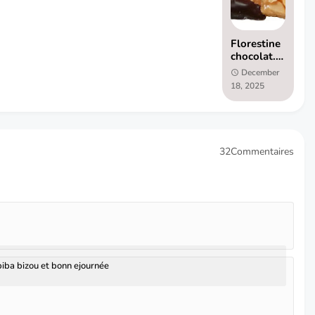
Florestine
chocolat.
Gourmandi
December
ses
18, 2025
croquantes
pour Noël
32Commentaires
ba bizou et bonn ejournée