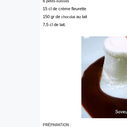
6
petits-suisses
15 cl de crème fleurette
150 gr de
au lait
chocolat
7,5 cl de lait.
PRÉPARATION :