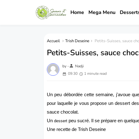
Home
Mega Menu
Dessert
Accueil
Trish Deseine
Petits-Suisses, sauce cho
Petits-Suisses, sauce choc
person
by -
Nadji
09:30
1 minute read
Un peu débordée cette semaine, j'avoue que
pour laquelle je vous propose un dessert des
sauce chocolat.
Un
peu sucré. Il se prépare en quelque
dessert
Une recette de Trish Deseine