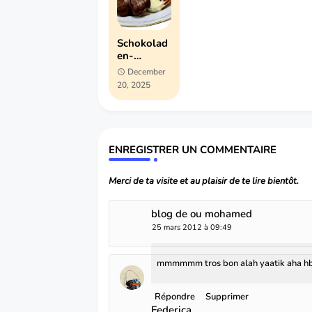
Schokolad
en-
Spritzgeba
December
ck -
20, 2025
Biscuits
sablés
allemands
au
chocolat
ENREGISTRER UN COMMENTAIRE
Merci de ta visite et au plaisir de te lire bientôt.
blog de ou mohamed
25 mars 2012 à 09:49
mmmmmm tros bon alah yaatik aha hbi
Répondre
Supprimer
Federica