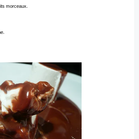
tits morceaux.
e.