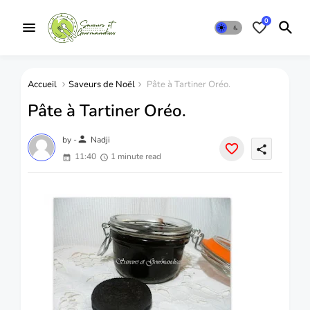
0
Accueil
Saveurs de Noël
Pâte à Tartiner Oréo.
Pâte à Tartiner Oréo.
person
by -
Nadji
share
11:40
1 minute read