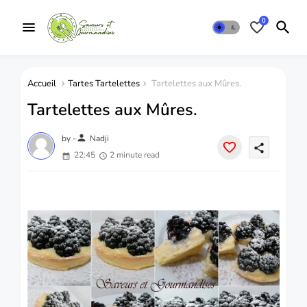
0
Accueil
Tartes Tartelettes
Tartelettes aux Mûres.
Tartelettes aux Mûres.
person
by -
Nadji
share
22:45
2 minute read