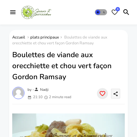
0
Accueil
plats principaux
Boulettes de viande aux
orecchiette et chou vert façon Gordon Ramsay
Boulettes de viande aux
orecchiette et chou vert façon
Gordon Ramsay
person
by -
Nadji
share
21:10
2 minute read