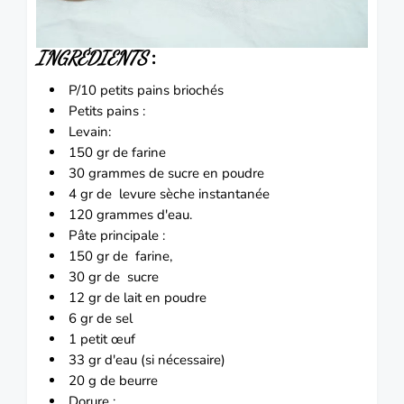
:
INGRÉDIENTS
P/10 petits
pains
briochés
Petits
pains
:
Levain:
150 gr de farine
30 grammes de sucre en poudre
4 gr de levure sèche instantanée
120 grammes d'eau.
Pâte principale :
150 gr de farine,
30 gr de sucre
12 gr de lait en poudre
6 gr de sel
1 petit
œuf
33 gr d'eau (si nécessaire)
20 g de beurre
Dorure :