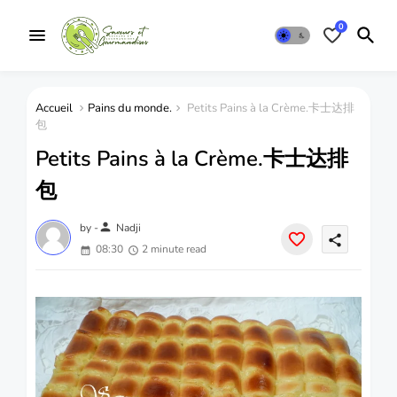
0
Accueil
Pains du monde.
Petits Pains à la Crème.卡士达排
包
Petits Pains à la Crème.卡士达排
包
person
by -
Nadji
share
08:30
2 minute read