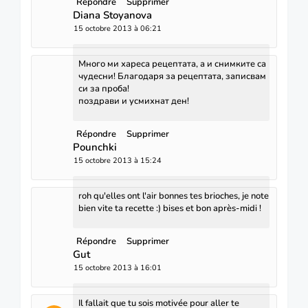
Répondre
Supprimer
Diana Stoyanova
15 octobre 2013 à 06:21
Много ми хареса рецептата, а и снимките са
чудесни! Благодаря за рецептата, записвам
си за проба!
поздрави и усмихнат ден!
Répondre
Supprimer
Pounchki
15 octobre 2013 à 15:24
roh qu'elles ont l'air bonnes tes brioches, je note
bien vite ta recette :) bises et bon après-midi !
Répondre
Supprimer
Gut
15 octobre 2013 à 16:01
Il fallait que tu sois motivée pour aller te