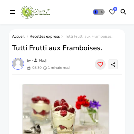
0
Accueil
Recettes express
Tutti Frutti aux Framboises.
Tutti Frutti aux Framboises.
person
by -
Nadji
share
08:30
1 minute read