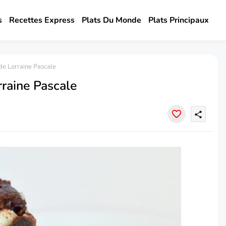
s
Recettes Express
Plats Du Monde
Plats Principaux
de Lorraine Pascale
raine Pascale
share