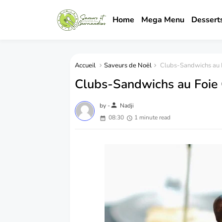
Home
Mega Menu
Dessert
Accueil
Saveurs de Noël
Clubs-Sandwichs au 
Clubs-Sandwichs au Foie
person
by -
Nadji
08:30
1 minute read