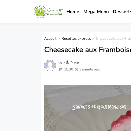
Home
Mega Menu
Dessert
Accueil
Recettes express
Cheesecake aux Fram
Cheesecake aux Framboise
person
by -
Nadji
15:30
3 minute read