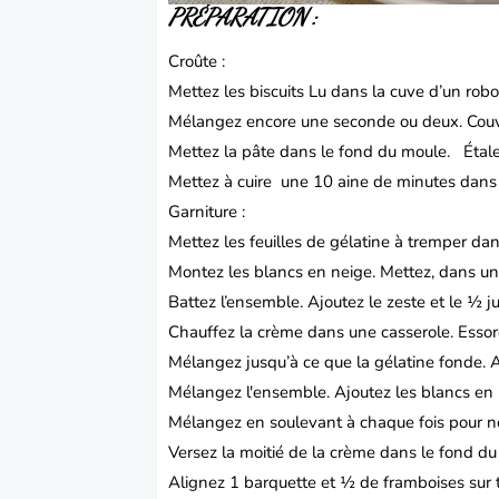
PRÉPARATION :
Croûte :
Mettez les biscuits Lu dans la cuve d’un robo
Mélangez encore une seconde ou deux.
Couv
Mettez la pâte dans le fond du moule.
Étal
Mettez à cuire une 10 aine de minutes dans
Garniture :
Mettez les feuilles de gélatine à tremper da
Montez les blancs en neige.
Mettez, dans un 
Battez l’ensemble.
Ajoutez le zeste et le ½ j
Chauffez la crème dans une casserole.
Essor
Mélangez jusqu’à ce que la gélatine fonde.
A
Mélangez l'ensemble.
Ajoutez les blancs en p
Mélangez en soulevant à chaque fois pour ne 
Versez la moitié de la crème dans le fond d
Alignez 1 barquette et ½ de framboises sur t