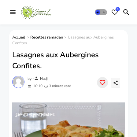
0
Accueil
Recettes ramadan
Lasagnes aux Aubergines
Confites.
Lasagnes aux Aubergines
Confites.
person
by -
Nadji
share
10:10
3 minute read