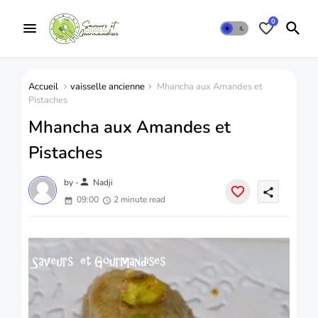
0
Accueil
vaisselle ancienne
Mhancha aux Amandes et
Pistaches
Mhancha aux Amandes et
Pistaches
person
by -
Nadji
share
09:00
2 minute read