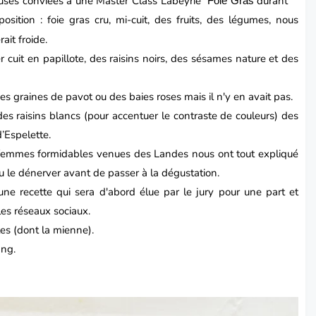
euses conviées à une Master Class
Labeyrie
durant
Foie Gras
osition : foie gras cru, mi-cuit, des fruits, des légumes, nous
it froide.
r cuit en papillote, des raisins noirs, des sésames nature et des
des graines de pavot ou des baies roses mais il n'y en avait pas.
t des raisins blancs (pour accentuer le contraste de couleurs) des
’Espelette.
 femmes formidables venues des Landes nous ont tout expliqué
ou le dénerver avant de passer à la dégustation.
 une recette qui sera d'abord élue par le jury pour une part et
les réseaux sociaux.
ttes (dont la mienne).
ang.