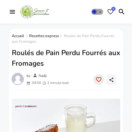
0
Accueil
Recettes express
Roulés de Pain Perdu Fourrés
aux Fromages
Roulés de Pain Perdu Fourrés aux
Fromages
person
by -
Nadji
share
09:00
2 minute read