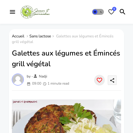
0
Accueil
Sans lactose
Galettes aux légumes et Émincés
grill végétal
Galettes aux légumes et Émincés
grill végétal
person
by -
Nadji
share
09:00
1 minute read