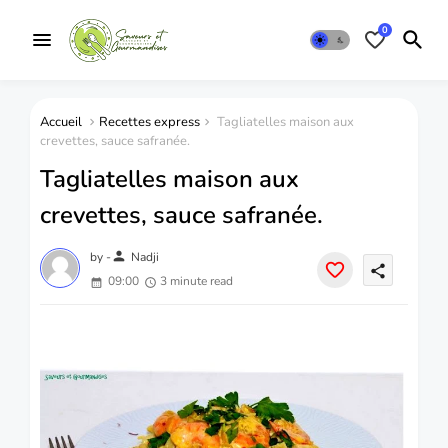
0
Accueil
Recettes express
Tagliatelles maison aux
crevettes, sauce safranée.
Tagliatelles maison aux
crevettes, sauce safranée.
person
by -
Nadji
share
09:00
3 minute read