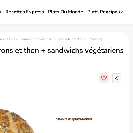
s
Recettes Express
Plats Du Monde
Plats Principaux
ons et thon + sandwichs végétariens + allumettes au fromage
rons et thon + sandwichs végétariens
share