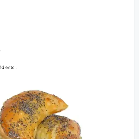
)
édients :