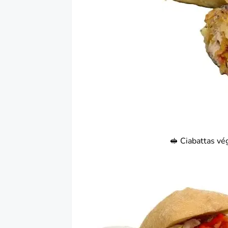
🥪 Ciabattas vé