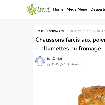
Home
Mega Menu
Dessert
Accueil
sandwichs
Chaussons farcis aux poivr
Chaussons farcis aux poiv
+ allumettes au fromage
person
by -
Nadji
09:00
3 minute read