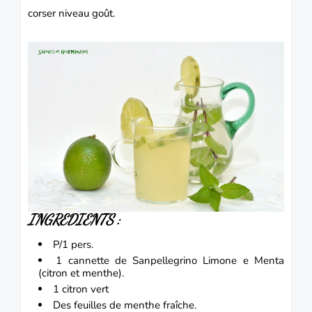
corser niveau goût.
INGREDIENTS :
P/1 pers.
1 cannette de
Sanpellegrino Limone e Menta
(citron et menthe).
1
citron v
ert
Des feuilles de
menthe fraîche
.