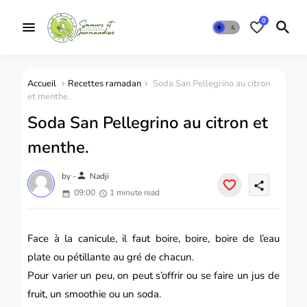
0
Accueil
Recettes ramadan
Soda San Pellegrino au citron
et menthe.
Soda San Pellegrino au citron et
menthe.
person
by -
Nadji
share
09:00
1 minute read
Face à la canicule, il faut
boire
, boire, boire de l’eau
plate ou pétillante au gré de chacun.
Pour varier un peu, on peut s’offrir ou se faire un jus de
fruit, un smoothie ou un soda.