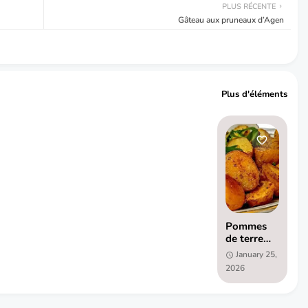
PLUS RÉCENTE
Gâteau aux pruneaux d’Agen
Plus d'éléments
Pommes
de terre
rôties à la
January 25,
porchetta
2026