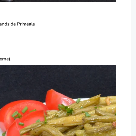
mands
de Priméale
erne).