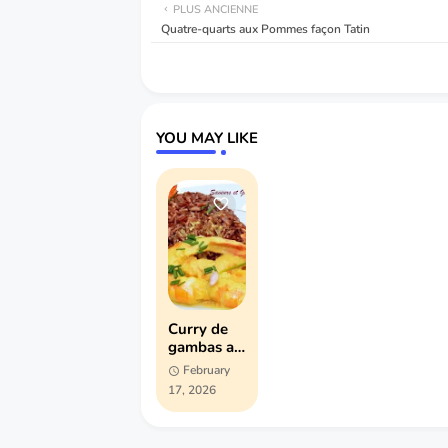
PLUS ANCIENNE
Quatre-quarts aux Pommes façon Tatin
YOU MAY LIKE
Curry de
gambas au
lait de
February
coco et riz
17, 2026
rouge (riso
rosso)