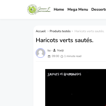
Home
Mega Menu
Dessert
Accueil
Produits testés
Haricots verts sautés.
Haricots verts sautés.
person
by -
Nadji
09:00
1 minute read