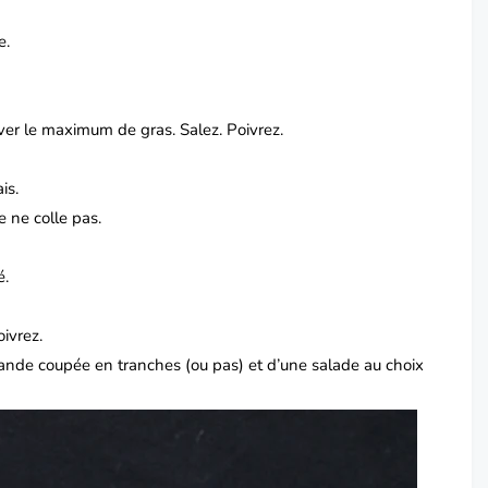
e.
ever le maximum de gras.
Salez.
Poivrez.
is.
e ne colle pas.
é.
oivrez.
ande coupée en tranches (ou pas) et d’une salade au choix