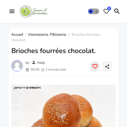
0
Accueil
Viennoiserie. Pâtisserie.
Brioches fourrées
chocolat.
Brioches fourrées chocolat.
person
by -
Nadji
share
09:00
2 minute read