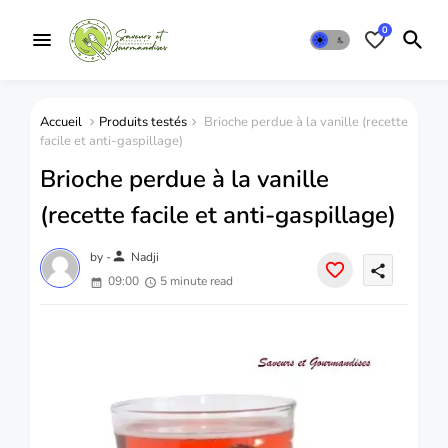
0
Accueil
Produits testés
Brioche perdue à la vanille (recette
facile et anti-gaspillage)
Brioche perdue à la vanille
(recette facile et anti-gaspillage)
person
by -
Nadji
share
09:00
5 minute read