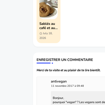
Sablés au
café et aux
noix
July 18,
(recette
2026
facile)
ENREGISTRER UN COMMENTAIRE
Merci de ta visite et au plaisir de te lire bientôt.
antivegan
11 novembre 2017 à 09:48
Bonjour,
pourquoi "vegan" ? Les vegans sont d