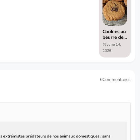
Cookies au
beurre de
cacahuète
June 14,
et pépites
2026
de
chocolat
(sans
gluten et
sans
6Commentaires
lactose)
es extrémistes prédateurs de nos animaux domestiques ; sans