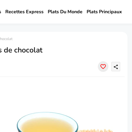
s
Recettes Express
Plats Du Monde
Plats Principaux
hocolat
s de chocolat
share