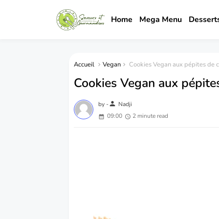
Home
Mega Menu
Dessert
Accueil
Vegan
Cookies Vegan aux pépites de c
Cookies Vegan aux pépite
person
by -
Nadji
09:00
2 minute read