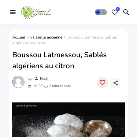
0
Accueil
vaisselle ancienne
Boussou Latmessou, Sablés
algériens au citron
Boussou Latmessou, Sablés
algériens au citron
person
by -
Nadji
share
10:30
2 minute read