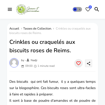
0
Accueil
Tasses de Collection.
Crinkles ou craquelés aux
biscuits roses de Reims.
Crinkles ou craquelés aux
biscuits roses de Reims.
person
by -
Nadji
share
09:00
1 minute read
Des biscuits qui ont fait fureur, il y a quelques temps
sur la blogosphère. Ces biscuits roses sont ultra-faciles
à faire et rapides à préparer.
Il sont à base de poudre d'amandes et de poudre de