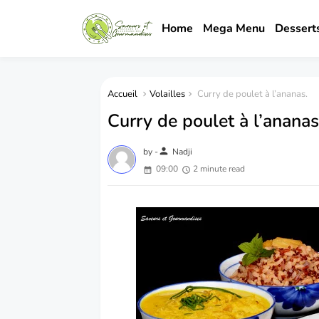
Home
Mega Menu
Dessert
Accueil
Volailles
Curry de poulet à l’ananas.
Curry de poulet à l’ananas
person
by -
Nadji
09:00
2 minute read