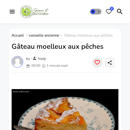
0
Accueil
vaisselle ancienne
Gâteau moelleux aux pêches
Gâteau moelleux aux pêches
person
by -
Nadji
share
09:00
1 minute read