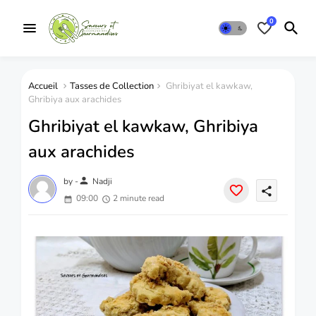
0
Accueil
Tasses de Collection
Ghribiyat el kawkaw,
Ghribiya aux arachides
Ghribiyat el kawkaw, Ghribiya
aux arachides
person
by -
Nadji
share
09:00
2 minute read