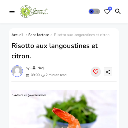
0
Accueil
Sans lactose
Risotto aux langoustines et citron.
Risotto aux langoustines et
citron.
person
by -
Nadji
share
09:00
2 minute read