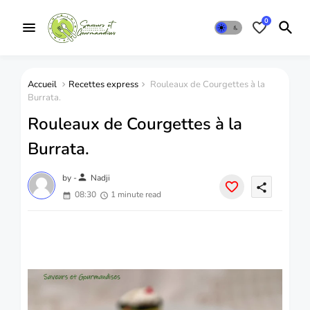
0
Accueil
Recettes express
Rouleaux de Courgettes à la
Burrata.
Rouleaux de Courgettes à la
Burrata.
person
by -
Nadji
share
08:30
1 minute read