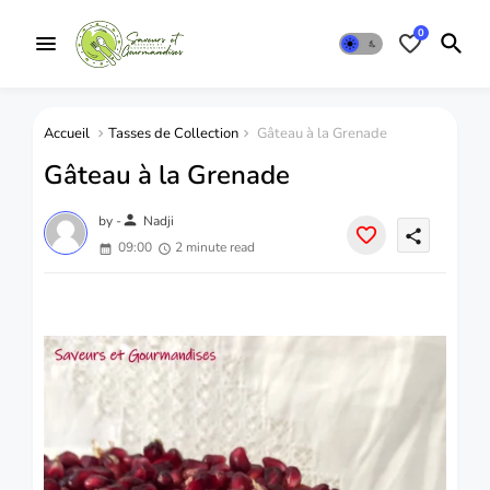
0
Accueil
Tasses de Collection
Gâteau à la Grenade
Gâteau à la Grenade
person
by -
Nadji
share
09:00
2 minute read