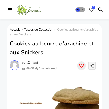
0
Accueil
Tasses de Collection
Cookies au beurre d’arachide
et aux Snickers
Cookies au beurre d’arachide et
aux Snickers
person
by -
Nadji
share
09:00
1 minute read