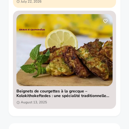
July 22, 2026
Beignets de courgettes à la grecque –
Kolokithokeftedes : une spécialité traditionnelle
pleine de saveurs
August 13, 2025