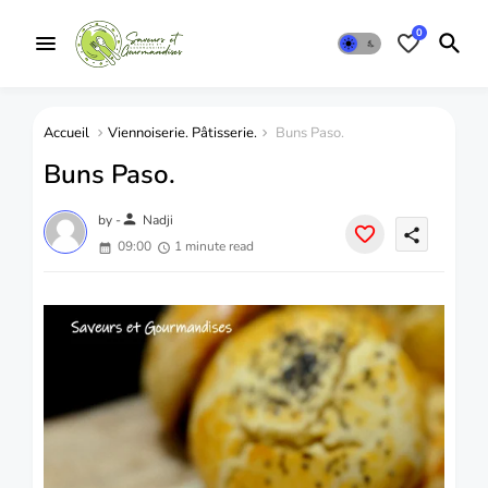
0
Accueil
Viennoiserie. Pâtisserie.
Buns Paso.
Buns Paso.
person
by -
Nadji
share
09:00
1 minute read