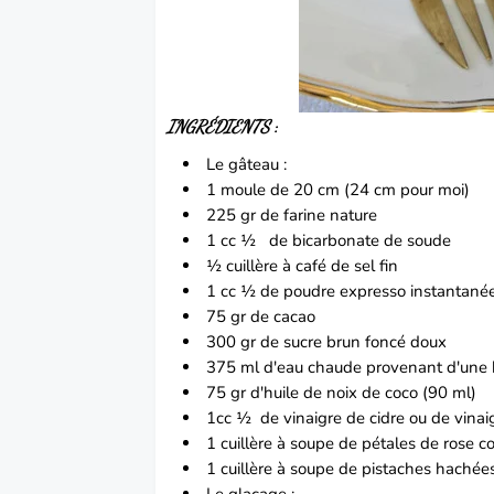
INGRÉDIENTS
:
Le gâteau :
1 moule de 20 cm (24 cm pour moi)
225 gr de farine nature
1 cc ½
de bicarbonate de soude
½ cuillère à café de sel fin
1 cc ½ de poudre expresso instantané
75 gr de cacao
300 gr de sucre brun foncé doux
375 ml d'eau chaude provenant d'une b
75 gr d'huile de noix de coco (90 ml)
1cc ½
de vinaigre de cidre ou de vinai
1 cuillère à soupe de pétales de rose c
1 cuillère à soupe de pistaches hachées
Le glaçage :