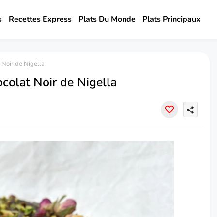
s
Recettes Express
Plats Du Monde
Plats Principaux
Noir de Nigella
olat Noir de Nigella
share