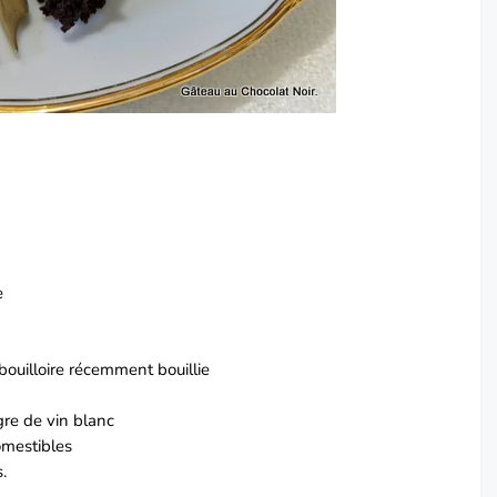
e
ouilloire récemment bouillie
gre de vin blanc
omestibles
.