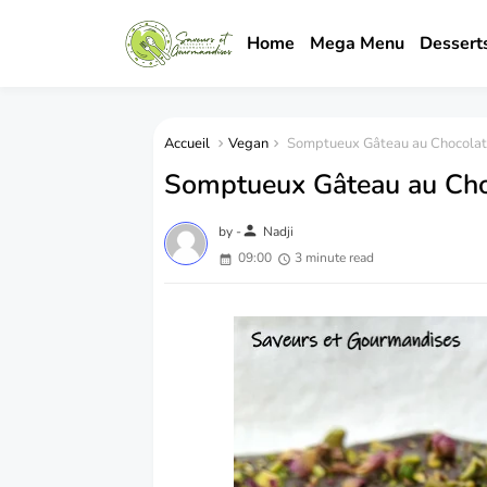
Home
Mega Menu
Dessert
Accueil
Vegan
Somptueux Gâteau au Chocolat 
Somptueux Gâteau au Choc
person
by -
Nadji
09:00
3 minute read