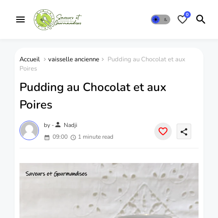
0
Accueil
vaisselle ancienne
Pudding au Chocolat et aux
Poires
Pudding au Chocolat et aux
Poires
person
by -
Nadji
share
09:00
1 minute read