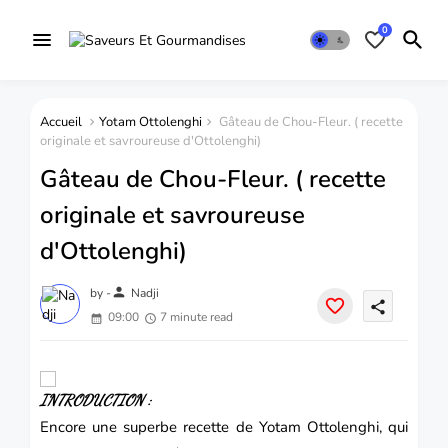
0
Accueil
Yotam Ottolenghi
Gâteau de Chou-Fleur. ( recette
originale et savroureuse d'Ottolenghi)
Gâteau de Chou-Fleur. ( recette
originale et savroureuse
d'Ottolenghi)
person
by -
Nadji
share
09:00
7 minute read
INTRODUCTION :
Encore une superbe recette de Yotam Ottolenghi, qui