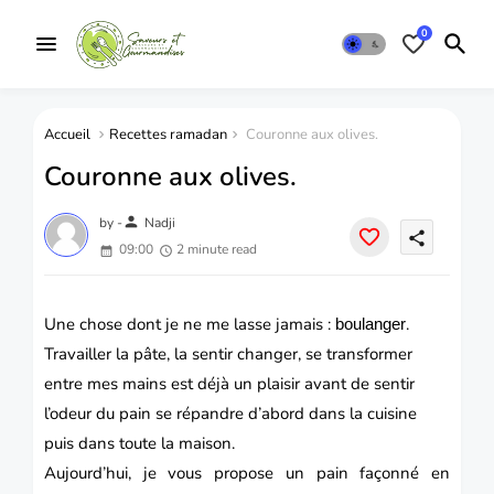
0
Accueil
Recettes ramadan
Couronne aux olives.
Couronne aux olives.
person
by -
Nadji
share
09:00
2 minute read
Une chose dont je ne me lasse jamais :
.
boulanger
Travailler la pâte, la sentir changer, se transformer
entre mes mains est déjà un plaisir avant de sentir
l’odeur du pain se répandre d’abord dans la cuisine
puis dans toute la maison.
Aujourd’hui, je vous propose un
pain
façonné en